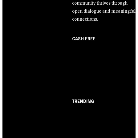
community thrives through
open dialogue and meaningful
connections.
CASH FREE
About Us
Opinião
Partner with Us
Juros altos ou inflação
Careers
alta? A queda de braço
Contact us
entre BC e governo!
TRENDING
Opinião
Juros altos ou inflação
alta? A queda de braço
entre BC e governo!