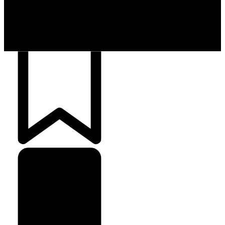
cartões para brasileiros
Crédito Pessoal
163
Cash Free Recomenda
138