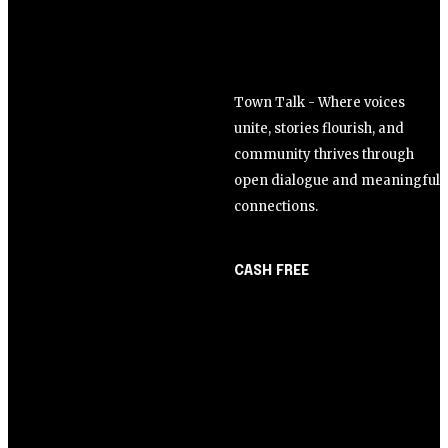
Town Talk - Where voices
unite, stories flourish, and
community thrives through
open dialogue and meaningful
connections.
CASH FREE
About Us
Opinião
Partner with Us
Juros altos ou inflação
Careers
alta? A queda de braço
Contact us
entre BC e governo!