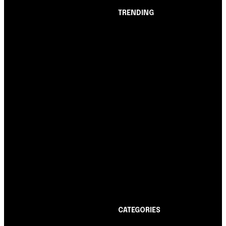
TRENDING
Opinião
Juros altos ou inflação
alta? A queda de braço
entre BC e governo!
Notícias
Nubank amplia
democratização do
crédito e emite 5,7
cartões para brasileiros
Cartão de Crédito
Itaucard Click com
anuidade grátis pode ter
limite de até R$ 10 mil
CATEGORIES