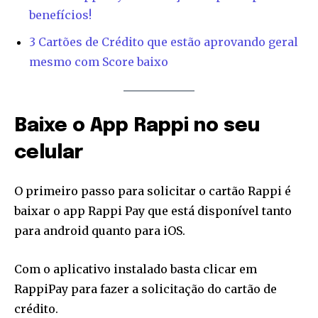
benefícios!
To subscribe, simply enter your email address on our website
or click the subscribe button below. Don't worry, we respect
3 Cartões de Crédito que estão aprovando geral
your privacy and won't spam your inbox. Your information is
mesmo com Score baixo
safe with us.
Baixe o App Rappi no seu
celular
SUBSCRIBE
O primeiro passo para solicitar o cartão Rappi é
I've read and accept the
Privacy Policy
.
baixar o app Rappi Pay que está disponível tanto
[td_block_social_counter style=”style7 td-social-boxed”
para android quanto para iOS.
manual_count_instagram=”32111″ instagram=”#” twitch=”#”
manual_count_twitch=”11243″ tiktok=”#”
manual_count_tiktok=”32214″ f_network_font_family=”tt-
Com o aplicativo instalado basta clicar em
primary-font_global” f_counters_font_family=”tt-primary-
RappiPay para fazer a solicitação do cartão de
font_global”
crédito.
tdc_css=”eyJhbGwiOnsibWFyZ2luLWJvdHRvbSI6IjAiLCJkaXNwbGF