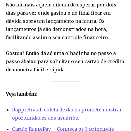
Não há mais aquele dilema de esperar por dois
dias para ver onde gastou e no final ficar em
dúvida sobre um lançamento na fatura. Os
lançamentos já são demonstrados na hora,
facilitando assim o seu controle financeiro.
Gostou? Então dá só uma olhadinha no passo a
passo abaixo para solicitar o seu cartão de crédito
de maneira fácil e rápida.
Veja também:
Rappi Brasil: coleta de dados promete mostrar
Join our community of
oportunidades aos usuários.
SUBSCRIBERS and be part of the
conversation.
Cartão RappiPay – Conheça os 3 principais