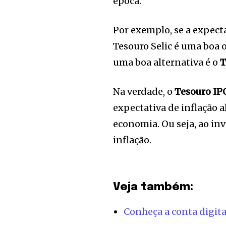
of the conversa
época.
To subscribe, simply enter your e
Por exemplo, se a expecta
the subscribe button below. Don'
Tesouro Selic é uma boa o
won't spam your inbox. Your infor
uma boa alternativa é o
T
Na verdade, o
Tesouro IP
[td_block_social_counter style=”styl
tiktok=”#” manual_count_tiktok=”32214″
expectativa de inflação a
tdc_css=”eyJhbGwiOnsibWFyZ2luLWJv
economia. Ou seja, ao inv
inflação.
Veja também:
Conheça a conta digita