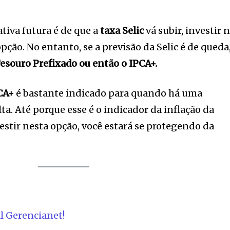
tion.
mail address on our website or click
tiva futura é de que a
taxa Selic
vá subir, investir 
t worry, we respect your privacy and
I've read and a
pção. No entanto, se a previsão da Selic é de queda
mation is safe with us.
esouro Prefixado ou então o IPCA+.
CA+
é bastante indicado para quando há uma
e7 td-social-boxed” manual_count_instagram=”32111″ instagram=”#” t
 f_network_font_family=”tt-primary-font_global” f_counters_font_fam
lta. Até porque esse é o indicador da inflação da
dHRvbSI6IjAiLCJkaXNwbGF5IjoiIn19″]
estir nesta opção, você estará se protegendo da
l Gerencianet!