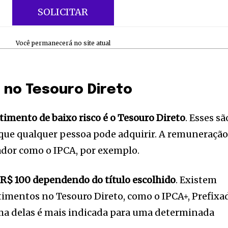
SOLICITAR
Você permanecerá no site atual
o no Tesouro Direto
timento de baixo risco é o Tesouro Direto
. Esses sã
a que qualquer pessoa pode adquirir. A remuneraçã
ador como o IPCA, por exemplo.
a R$ 100 dependendo do título escolhido
. Existem
nity of
timentos no Tesouro Direto, como o IPCA+, Prefixa
d be part
uma delas é mais indicada para uma determinada