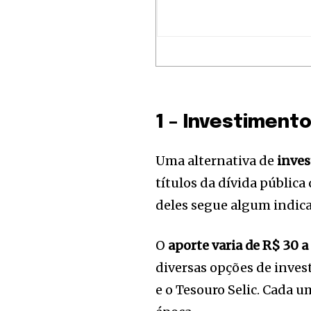
1 – Investiment
Uma alternativa de
inves
títulos da dívida públic
deles segue algum indic
O
aporte varia de R$ 30 
Join our commu
diversas opções de inves
SUBSCRIBERS an
e o Tesouro Selic. Cada 