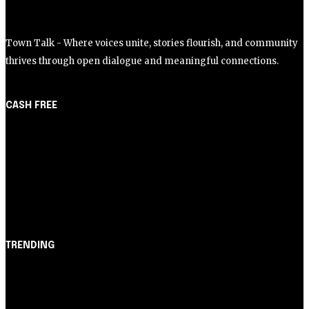
Town Talk - Where voices unite, stories flourish, and community
thrives through open dialogue and meaningful connections.
CASH FREE
About Us
Partner with Us
Careers
Contact us
TRENDING
Opinião
Juros altos ou inflação alta? A queda de braço entre
BC e governo!