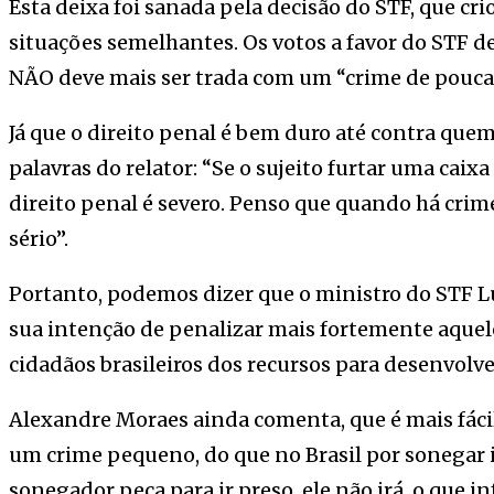
Esta deixa foi sanada pela decisão do STF, que cri
situações semelhantes. Os votos a favor do STF d
NÃO deve mais ser trada com um “crime de pouca
Já que o direito penal é bem duro até contra que
palavras do relator: “Se o sujeito furtar uma cai
direito penal é severo. Penso que quando há crim
sério”.
Portanto, podemos dizer que o ministro do STF Lu
sua intenção de penalizar mais fortemente aquel
cidadãos brasileiros dos recursos para desenvolver
Alexandre Moraes ainda comenta, que é mais fáci
um crime pequeno, do que no Brasil por sonegar
sonegador peça para ir preso, ele não irá, o que i