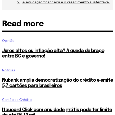
A educação financeira e o crescimento sustentável
I've read and accept the
Privacy Policy
.
[td_block_social_counter style=”style7 td-social-boxed” manual_
Read more
instagram=”#” twitch=”#” manual_count_twitch=”11243″ tiktok=”
manual_count_tiktok=”32214″ f_network_font_family=”tt-primary-
f_counters_font_family=”tt-primary-font_global”
tdc_css=”eyJhbGwiOnsibWFyZ2luLWJvdHRvbSI6IjAiLCJkaXNw
Opinião
Juros altos ou inflação alta? A queda de braço
entre BC e governo!
Notícias
Nubank amplia democratização do crédito e emite
5,7 cartões para brasileiros
Cartão de Crédito
Itaucard Click com anuidade grátis pode ter limite