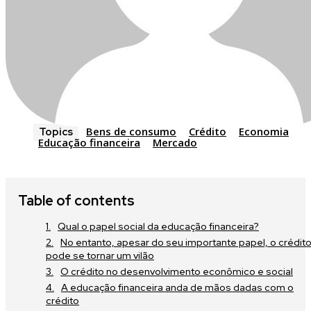
Join our community of SUBSCRIBE
part of the conversation.
Bens de consumo
Crédito
Economia
Topics
Educação financeira
Mercado
To subscribe, simply enter your email address on our website or c
button below. Don't worry, we respect your privacy and won't spa
Table of contents
information is safe with us.
Qual o papel social da educação financeira?
No entanto, apesar do seu importante papel, o crédit
pode se tornar um vilão
O crédito no desenvolvimento econômico e social
A educação financeira anda de mãos dadas com o
SUBSCRIBE
crédito