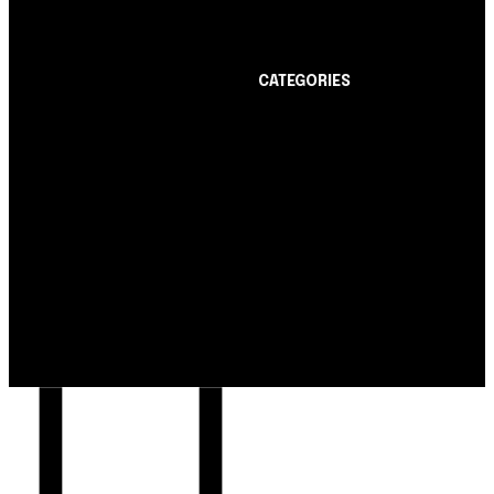
limite de até R$ 10 mil
CATEGORIES
Notícias
1178
Cartão de Crédito
892
Notícias
Dicas
443
Nubank amplia
Conta Digital
311
democratização do
Finanças Pessoais
257
crédito e emite 5,7
cartões para brasileiros
Crédito Pessoal
163
Cash Free Recomenda
138