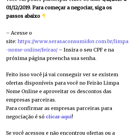
01/12/2019. Para começar a negociar, siga os
passos abaixo
– Acesse o
site:
https://www.serasaconsumidor.com.br/limpa
-nome-online/feirao/
– Insira o seu CPF e na
próxima página preencha sua senha.
Join our community of
Feito isso você já vai conseguir ver se existem
SUBSCRIBERS and be part of the
ofertas disponíveis para você no Feirão Limpa
conversation.
Nome Online e aproveitar os descontos das
To subscribe, simply enter your email address on our website
empresas parceiras.
or click the subscribe button below. Don't worry, we respect
Para confirmar as empresas parceiras para
your privacy and won't spam your inbox. Your information is
safe with us.
negociação é só
clicar aqui
!
Se você acessou e não encontrou ofertas ou a