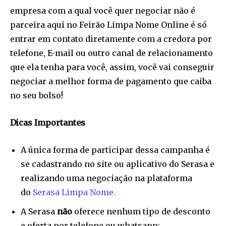
empresa com a qual você quer negociar não é
parceira aqui no Feirão Limpa Nome Online é só
SUBSCRIBE
entrar em contato diretamente com a credora por
telefone, E-mail ou outro canal de relacionamento
I've read and accept the
Privacy Policy
.
que ela tenha para você, assim, você vai conseguir
[td_block_social_counter style=”style7 td-social-boxed”
negociar a melhor forma de pagamento que caiba
manual_count_instagram=”32111″ instagram=”#” twitch=”#”
no seu bolso!
manual_count_twitch=”11243″ tiktok=”#”
manual_count_tiktok=”32214″ f_network_font_family=”tt-
primary-font_global” f_counters_font_family=”tt-primary-
Dicas Importantes
font_global”
tdc_css=”eyJhbGwiOnsibWFyZ2luLWJvdHRvbSI6IjAiLCJkaXNwbGF
A única forma de participar dessa campanha é
se cadastrando no site ou aplicativo do Serasa e
realizando uma negociação na plataforma
do
Serasa Limpa Nome.
A Serasa
não
oferece nenhum tipo de desconto
e oferta por telefone ou whatsapp;