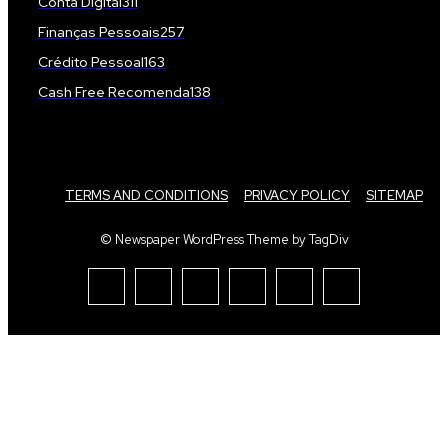
Conta Digital
311
Finanças Pessoais
257
Crédito Pessoal
163
Cash Free Recomenda
138
TERMS AND CONDITIONS
PRIVACY POLICY
SITEMAP
© Newspaper WordPress Theme by TagDiv