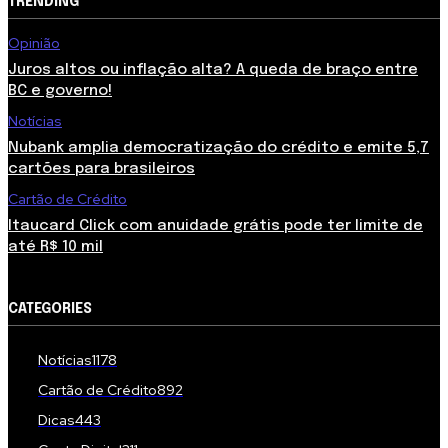
TRENDING
Opinião
Juros altos ou inflação alta? A queda de braço entre
BC e governo!
Notícias
Nubank amplia democratização do crédito e emite 5,7
cartões para brasileiros
Cartão de Crédito
Itaucard Click com anuidade grátis pode ter limite de
até R$ 10 mil
CATEGORIES
Notícias
1178
Cartão de Crédito
892
Dicas
443