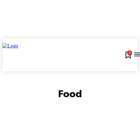
0
Food
ART
CAPA CARTÃO DE CRÉDITO
CAPA CONTA DIGITAL
CAPA CRÉDITO PESSOAL
CAPA NEWS