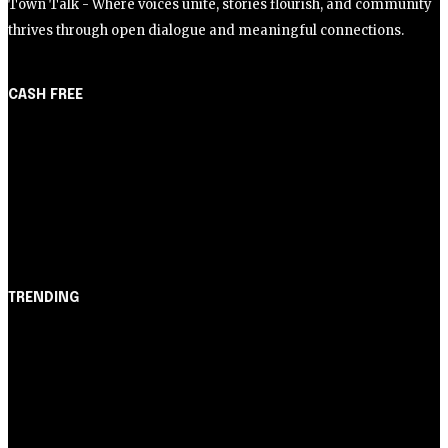
Town Talk - Where voices unite, stories flourish, and community
thrives through open dialogue and meaningful connections.
CASH FREE
About Us
Partner with Us
Careers
Contact us
TRENDING
Opinião
Juros altos ou inflação alta? A queda de braço entre
BC e governo!
Notícias
Nubank amplia democratização do crédito e emite 5,7