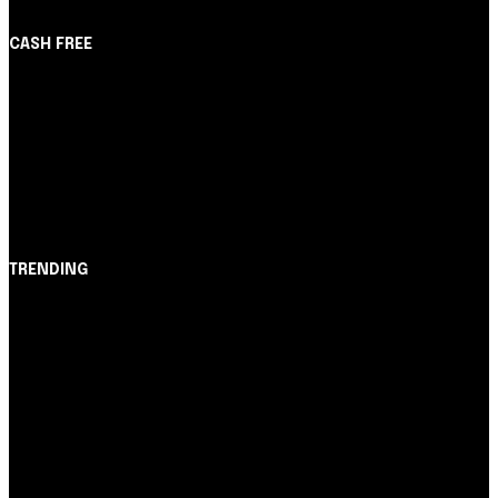
CASH FREE
About Us
Partner with Us
Careers
Contact us
TRENDING
Opinião
Juros altos ou inflação alta? A queda de braço entre
BC e governo!
Notícias
Nubank amplia democratização do crédito e emite 5,7
cartões para brasileiros
Cartão de Crédito