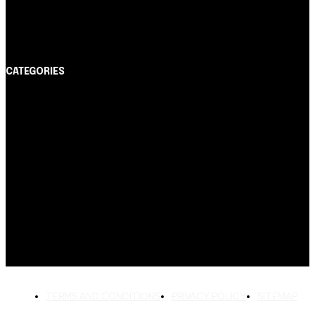
Itaucard Click com anuidade grátis pode ter limite de
até R$ 10 mil
CATEGORIES
Notícias
1178
Cartão de Crédito
892
Dicas
443
Conta Digital
311
Finanças Pessoais
257
Crédito Pessoal
163
Cash Free Recomenda
138
TERMS AND CONDITIONS
PRIVACY POLICY
SITEMAP