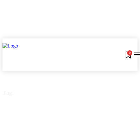
0
Tag:
Antecipação saque
aniversário