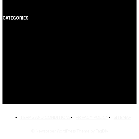
CATEGORIES
Notícias
1178
Cartão de Crédito
892
Dicas
443
Conta Digital
311
Finanças Pessoais
257
Crédito Pessoal
163
Cash Free Recomenda
138
TERMS AND CONDITIONS
PRIVACY POLICY
SITEMAP
© Newspaper WordPress Theme by TagDiv