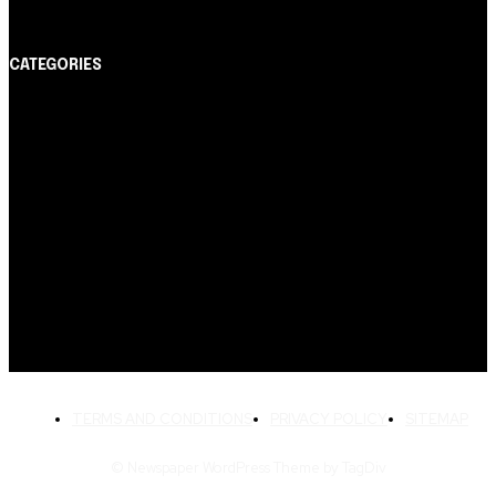
CATEGORIES
Notícias
1178
Cartão de Crédito
892
Dicas
443
Conta Digital
311
Finanças Pessoais
257
Crédito Pessoal
163
Cash Free Recomenda
138
TERMS AND CONDITIONS
PRIVACY POLICY
SITEMAP
© Newspaper WordPress Theme by TagDiv