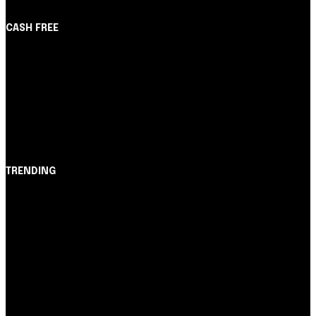
CASH FREE
About Us
Partner with Us
Careers
Contact us
TRENDING
Opinião
Juros altos ou inflação alta? A queda de braço entre
BC e governo!
Notícias
Nubank amplia democratização do crédito e emite 5,7
cartões para brasileiros
Cartão de Crédito