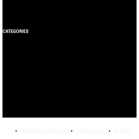
Itaucard Click com anuidade grátis pode ter limite de
até R$ 10 mil
CATEGORIES
Notícias
1178
Cartão de Crédito
892
Dicas
443
Conta Digital
311
Finanças Pessoais
257
Crédito Pessoal
163
Cash Free Recomenda
138
TERMS AND CONDITIONS
PRIVACY POLICY
SITEMAP