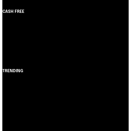
CASH FREE
About Us
Partner with Us
Careers
Contact us
TRENDING
Opinião
Juros altos ou inflação alta? A queda de braço entre
BC e governo!
Notícias
Nubank amplia democratização do crédito e emite 5,7
cartões para brasileiros
Cartão de Crédito