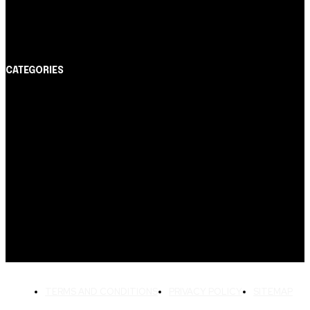
Itaucard Click com anuidade grátis pode ter limite de
até R$ 10 mil
CATEGORIES
Notícias
1178
Cartão de Crédito
892
Dicas
443
Conta Digital
311
Finanças Pessoais
257
Crédito Pessoal
163
Cash Free Recomenda
138
TERMS AND CONDITIONS
PRIVACY POLICY
SITEMAP