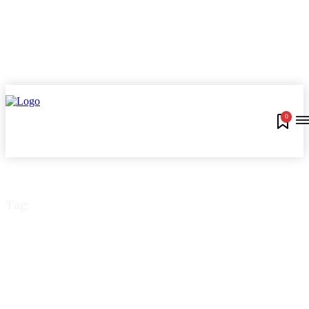
0
Tag:
compra no exterior no
débito