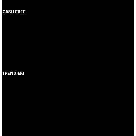
CASH FREE
About Us
Partner with Us
Careers
Contact us
TRENDING
Opinião
Juros altos ou inflação alta? A queda de braço entre
BC e governo!
Notícias
Nubank amplia democratização do crédito e emite 5,7
cartões para brasileiros
Cartão de Crédito