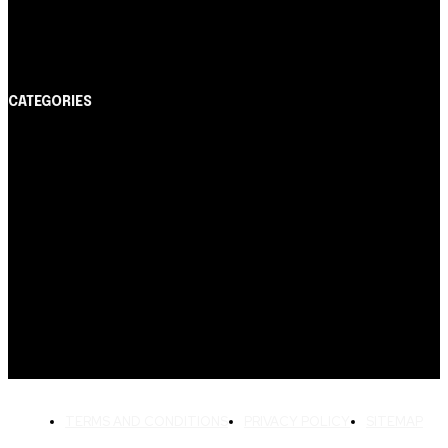
Itaucard Click com anuidade grátis pode ter limite de
até R$ 10 mil
CATEGORIES
Notícias
1178
Cartão de Crédito
892
Dicas
443
Conta Digital
311
Finanças Pessoais
257
Crédito Pessoal
163
Cash Free Recomenda
138
TERMS AND CONDITIONS
PRIVACY POLICY
SITEMAP