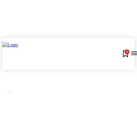
0
Tag:
Conta PicPay