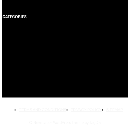
CATEGORIES
Notícias
1178
Cartão de Crédito
892
Dicas
443
Conta Digital
311
Finanças Pessoais
257
Crédito Pessoal
163
Cash Free Recomenda
138
TERMS AND CONDITIONS
PRIVACY POLICY
SITEMAP
© Newspaper WordPress Theme by TagDiv