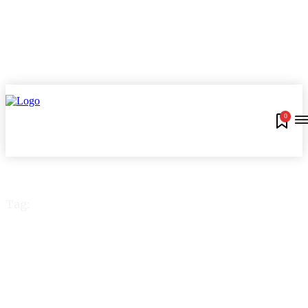
0
Tag:
#dicasdesegurança