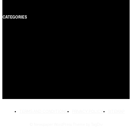
CATEGORIES
Notícias
1178
Cartão de Crédito
892
Dicas
443
Conta Digital
311
Finanças Pessoais
257
Crédito Pessoal
163
Cash Free Recomenda
138
TERMS AND CONDITIONS
PRIVACY POLICY
SITEMAP
© Newspaper WordPress Theme by TagDiv