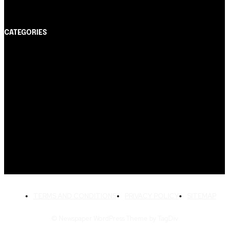
até R$ 10 mil
CATEGORIES
Notícias
1178
Cartão de Crédito
892
Dicas
443
Conta Digital
311
Finanças Pessoais
257
Crédito Pessoal
163
Cash Free Recomenda
138
TERMS AND CONDITIONS
PRIVACY POLICY
SITEMAP
© Newspaper WordPress Theme by TagDiv