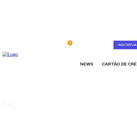
0
quinta-feira, agosto 6, 2026
My account
INSCREVA
NEWS
CARTÃO DE CRÉ
Tag:
Nova versão apli