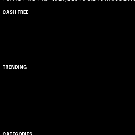
CASH FREE
About Us
Partner with Us
Careers
Contact us
TRENDING
Opinião
Juros altos ou inflação alta? A queda de braço entre BC 
Notícias
Nubank amplia democratização do crédito e emite 5,7 ca
Cartão de Crédito
Itaucard Click com anuidade grátis pode ter limite de até
CATEGORIES