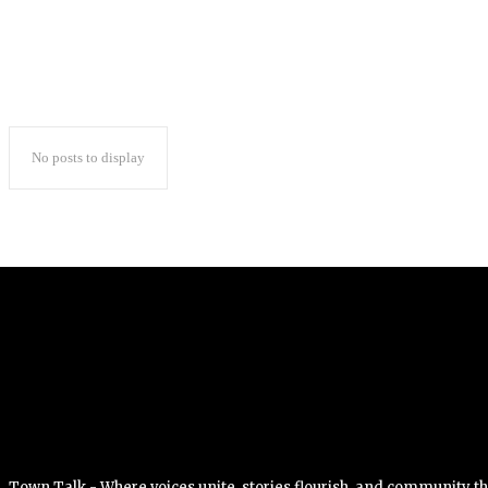
No posts to display
Town Talk - Where voices unite, stories flourish, and community 