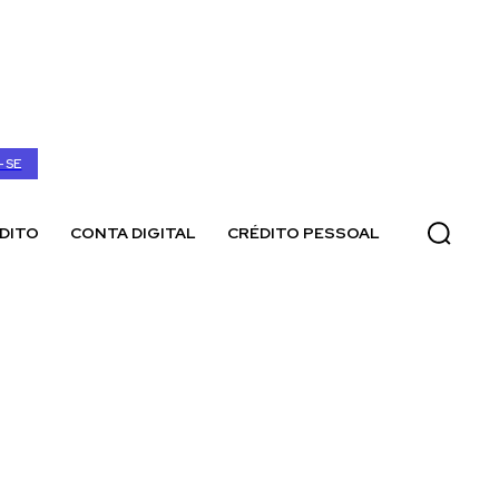
-SE
DITO
CONTA DIGITAL
CRÉDITO PESSOAL
cativo