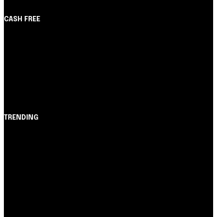
CASH FREE
About Us
Partner with Us
Careers
Contact us
TRENDING
Opinião
Juros altos ou inflação alta? A queda de braço entre
BC e governo!
Notícias
Nubank amplia democratização do crédito e emite 5,7
cartões para brasileiros
Cartão de Crédito