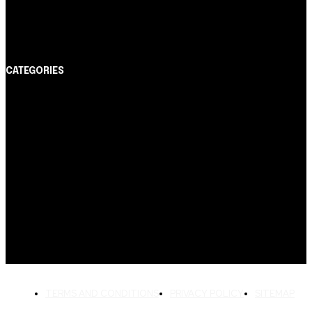
Itaucard Click com anuidade grátis pode ter limite de
até R$ 10 mil
CATEGORIES
Notícias
1178
Cartão de Crédito
892
Dicas
443
Conta Digital
311
Finanças Pessoais
257
Crédito Pessoal
163
Cash Free Recomenda
138
TERMS AND CONDITIONS
PRIVACY POLICY
SITEMAP