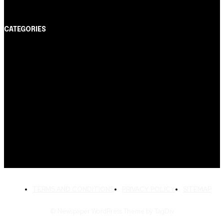
CATEGORIES
Notícias
1178
Cartão de Crédito
892
Dicas
443
Conta Digital
311
Finanças Pessoais
257
Crédito Pessoal
163
Cash Free Recomenda
138
TERMS AND CONDITIONS
PRIVACY POLICY
SITEMAP
© Newspaper WordPress Theme by TagDiv