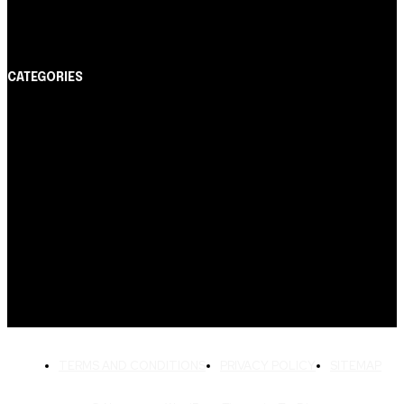
Itaucard Click com anuidade grátis pode ter limite de
até R$ 10 mil
CATEGORIES
Notícias
1178
Cartão de Crédito
892
Dicas
443
Conta Digital
311
Finanças Pessoais
257
Crédito Pessoal
163
Cash Free Recomenda
138
TERMS AND CONDITIONS
PRIVACY POLICY
SITEMAP