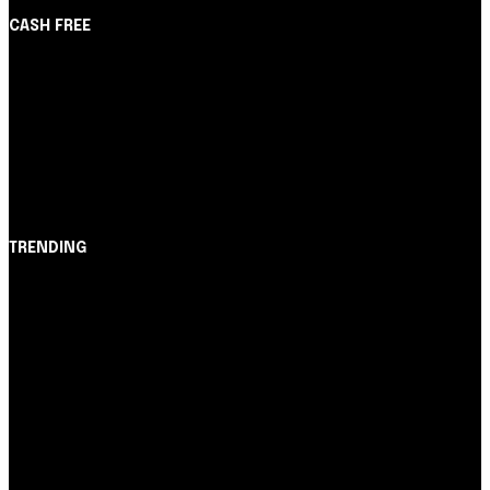
CASH FREE
About Us
Partner with Us
Careers
Contact us
TRENDING
Opinião
Juros altos ou inflação alta? A queda de braço entre
BC e governo!
Notícias
Nubank amplia democratização do crédito e emite 5,7
cartões para brasileiros
Cartão de Crédito