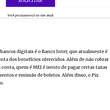
tion.
SOLICITAR
mail address on our website or click
Você permanecerá no site atual
t worry, we respect your privacy and
I've read and a
mation is safe with us.
e7 td-social-boxed” manual_count_instagram=”32111″ instagram=”#” t
bancos digitais é o Banco Inter, que atualmente é
 f_network_font_family=”tt-primary-font_global” f_counters_font_fam
dHRvbSI6IjAiLCJkaXNwbGF5IjoiIn19″]
nta dos benefícios oferecidos. Além de não cobrar
conta, quem é MEI é isento de pagar certas taxas
entos e emissão de boletos. Além disso, o Pix
o.