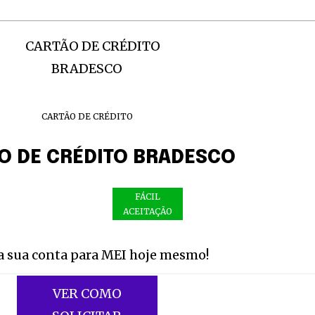
CARTÃO DE CRÉDITO
O DE CRÉDITO BRADESCO
FÁCIL
ACEITAÇÃO
a sua conta para MEI hoje mesmo!
nity of
d be part
VER COMO