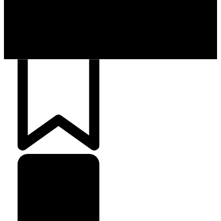
crédito e emite 5,7
cartões para brasileiros
Crédito Pessoal
163
Cash Free Recomenda
138