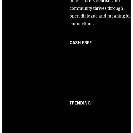
unite, stories flourish, and
community thrives through
open dialogue and meaningful
connections.
CASH FREE
About Us
Opinião
Partner with Us
Juros altos ou inflação
Careers
alta? A queda de braço
Contact us
entre BC e governo!
TRENDING
Opinião
Juros altos ou inflação
alta? A queda de braço