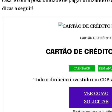
casa, e com a possibilidade de pagar utilizando o 
and be part of 
dicas a seguir!
To subscribe, simply enter your e
Don't worry, we respect your priv
CARTÃO DE CRÉDIT
[td_block_social_counter style=”styl
CARTÃO DE CRÉDIT
tiktok=”#” manual_count_tiktok=”32214
tdc_css=”eyJhbGwiOnsibWFyZ2luLW
CASHBACK
SEM AN
Todo o dinheiro investido em CDB vi
VER COMO
SOLICITAR
Você permanecerá no site 