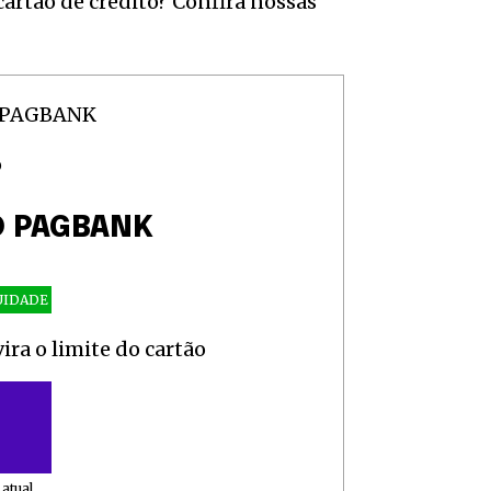
cartão de crédito? Confira nossas
the conversation.
mail address on our website or click the subscribe button b
acy and won't spam your inbox. Your information is safe wit
O
e7 td-social-boxed” manual_count_instagram=”32111″ instagram=”#” t
O PAGBANK
″ f_network_font_family=”tt-primary-font_global” f_counters_font_fa
JvdHRvbSI6IjAiLCJkaXNwbGF5IjoiIn19″]
UIDADE
ra o limite do cartão
atual