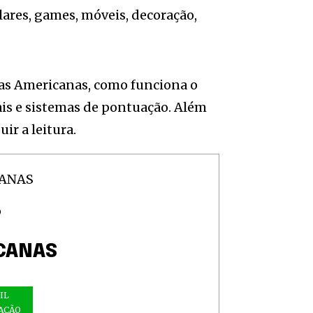
lares, games, móveis, decoração,
ojas Americanas, como funciona o
nais e sistemas de pontuação. Além
ir a leitura.
O
CANAS
IL
AÇÃO