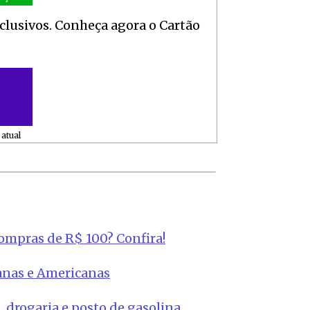
xclusivos. Conheça agora o Cartão
atual
compras de R$ 100? Confira!
anas e Americanas
 drogaria e posto de gasolina