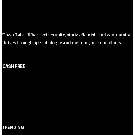
Cartão de Crédito
Nubank: 5 dicas infalíveis
para aprovar em 2023
Town Talk - Where voices unite, stories flourish, and community
thrives through open dialogue and meaningful connections.
CASH FREE
About Us
Partner with Us
Careers
Contact us
TRENDING