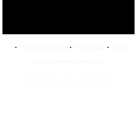
Crédito Pessoal
163
Cash Free Recomenda
138
TERMS AND CONDITIONS
PRIVACY POLICY
SITEMAP
© Newspaper WordPress Theme by TagDiv