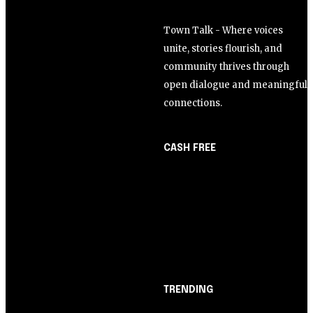
Town Talk - Where voices
unite, stories flourish, and
community thrives through
open dialogue and meaningful
connections.
CASH FREE
About Us
Opinião
Partner with Us
Juros altos ou inflação
Careers
alta? A queda de braço
Contact us
entre BC e governo!
TRENDING