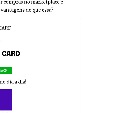
zer compras no marketplace e
s vantagens do que essa?
O
Y CARD
BACK
o dia a dia!