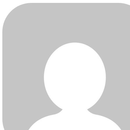
be part of the conversation.
To subscribe, simply enter your email address on our website or c
subscribe button below. Don't worry, we respect your privacy an
your inbox. Your information is safe with us.
SUBSCRIBE
I've read and accept the
Privacy Policy
.
[td_block_social_counter style=”style7 td-social-boxed”
manual_count_instagram=”32111″ instagram=”#” twitch=”#”
manual_count_twitch=”11243″ tiktok=”#” manual_count_tiktok=”
f_network_font_family=”tt-primary-font_global” f_counters_font_fa
primary-font_global”