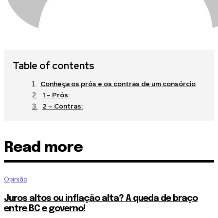
tdc_css=”eyJhbGwiOnsibWFyZ2luLWJvdHRvbSI6IjAiLCJkaXNwb
Table of contents
Conheça os prós e os contras de um consórcio
1 – Prós:
2 – Contras:
Read more
Opinião
Juros altos ou inflação alta? A queda de braço
entre BC e governo!