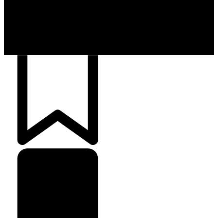
cartões para brasileiros
Crédito Pessoal
163
Cash Free Recomenda
138