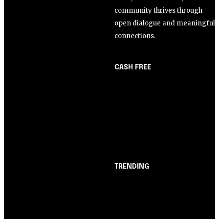
community thrives through
open dialogue and meaningful
connections.
CASH FREE
About Us
Opinião
Partner with Us
Juros altos ou inflação
Careers
alta? A queda de braço
Contact us
entre BC e governo!
TRENDING
Opinião
Juros altos ou inflação
alta? A queda de braço