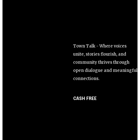
Town Talk - Where voices
unite, stories flourish, and
community thrives through
open dialogue and meaningful
connections.
CASH FREE
About Us
Opinião
Partner with Us
Juros altos ou inflação
Careers
alta? A queda de braço