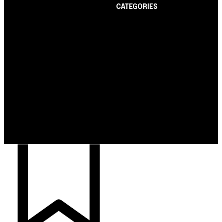
CATEGORIES
Notícias
1178
Cartão de Crédito
892
Notícias
Dicas
443
Nubank amplia
Conta Digital
311
democratização do
Finanças Pessoais
257
crédito e emite 5,7
cartões para brasileiros
Crédito Pessoal
163
Cash Free Recomenda
138