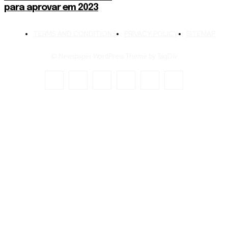
para aprovar em 2023
TERMS AND CONDITIONS
PRIVACY POLICY
SITEMAP
© Newspaper WordPress Theme by TagDiv