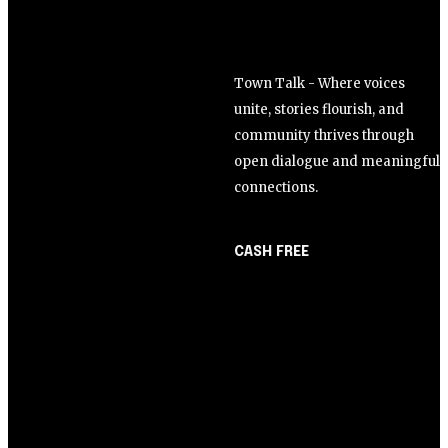
Town Talk - Where voices
unite, stories flourish, and
community thrives through
open dialogue and meaningful
connections.
CASH FREE
About Us
Opinião
Partner with Us
Juros altos ou inflação
Careers
alta? A queda de braço
Contact us
entre BC e governo!