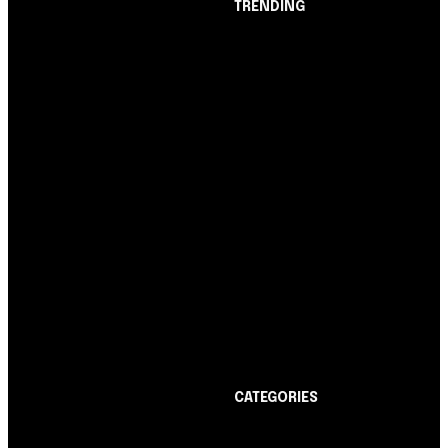
TRENDING
Opinião
Juros altos ou inflação
alta? A queda de braço
entre BC e governo!
Notícias
Nubank amplia
democratização do
crédito e emite 5,7
cartões para brasileiros
Cartão de Crédito
Itaucard Click com
anuidade grátis pode ter
limite de até R$ 10 mil
CATEGORIES
Notícias
1178