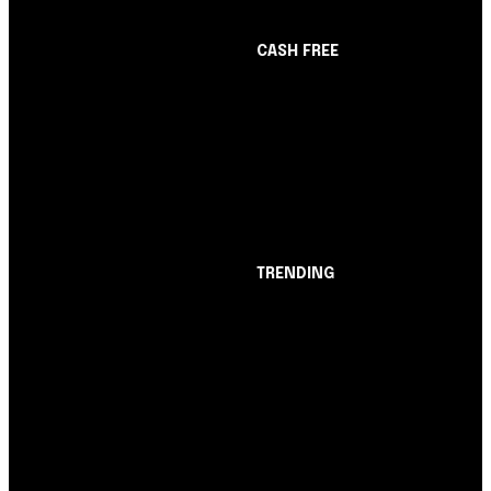
CASH FREE
About Us
Opinião
Partner with Us
Juros altos ou inflação
Careers
alta? A queda de braço
Contact us
entre BC e governo!
TRENDING
Opinião
Juros altos ou inflação
alta? A queda de braço
entre BC e governo!
Notícias
Nubank amplia
democratização do