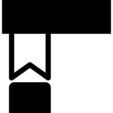
Finanças Pessoais
257
crédito e emite 5,7
cartões para brasileiros
Crédito Pessoal
163
Cash Free Recomenda
138