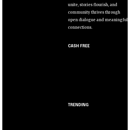
unite, stories flourish, and
community thrives through
open dialogue and meaningful
connections.
CASH FREE
About Us
Opinião
Partner with Us
Juros altos ou inflação
Careers
alta? A queda de braço
Contact us
entre BC e governo!
TRENDING
Opinião
Juros altos ou inflação