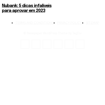
Nubank: 5 dicas infalíveis
para aprovar em 2023
TERMS AND CONDITIONS
PRIVACY POLICY
SITEMAP
© Newspaper WordPress Theme by TagDiv