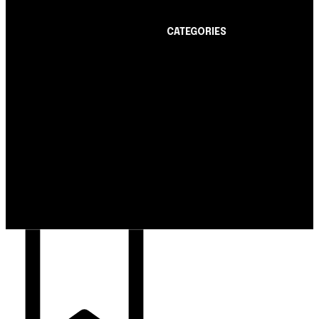
CATEGORIES
Notícias
1178
Cartão de Crédito
892
Notícias
Dicas
443
Nubank amplia
Conta Digital
311
democratização do
Finanças Pessoais
257
crédito e emite 5,7
cartões para brasileiros
Crédito Pessoal
163
Cash Free Recomenda
138