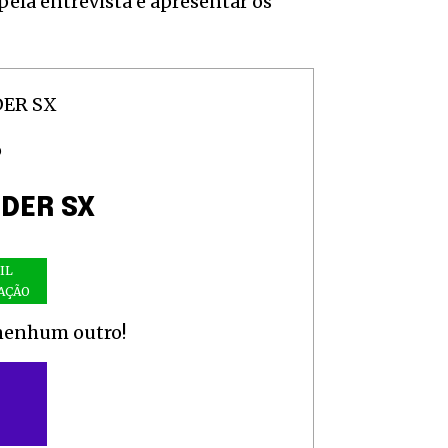
pela entrevista e apresentar os
O
DER SX
IL
AÇÃO
 nenhum outro!