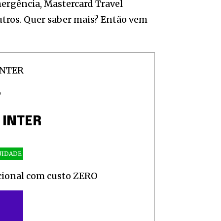
mergência, Mastercard Travel
utros. Quer saber mais? Então vem
O
 INTER
UIDADE
acional com custo ZERO