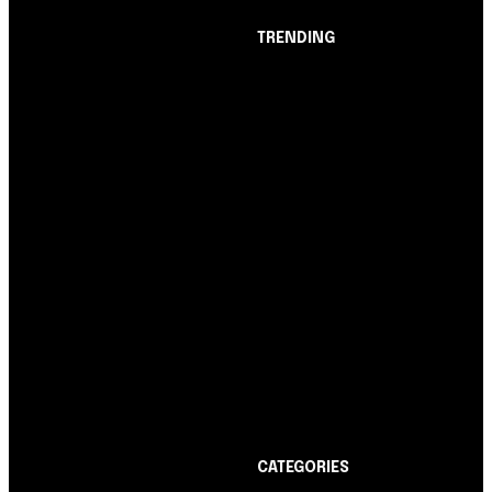
TRENDING
Opinião
Juros altos ou inflação
alta? A queda de braço
entre BC e governo!
Notícias
Nubank amplia
democratização do
crédito e emite 5,7
cartões para brasileiros
Cartão de Crédito
Itaucard Click com
anuidade grátis pode ter
limite de até R$ 10 mil
CATEGORIES