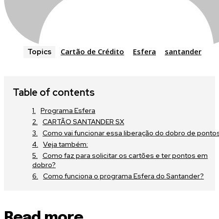
Cartão de Crédito
Esfera
santander
Topics
Table of contents
Join our community of SUBSCRIBE
Programa Esfera
CARTÃO SANTANDER SX
part of the conversation.
Como vai funcionar essa liberação do dobro de ponto
Veja também:
Como faz para solicitar os cartões e ter pontos em
To subscribe, simply enter your email address on our website or c
dobro?
button below. Don't worry, we respect your privacy and won't spa
Como funciona o programa Esfera do Santander?
information is safe with us.
Read more