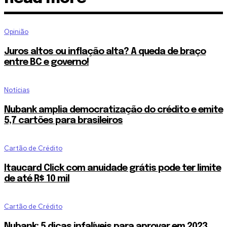
SUBSCRIBE
Opinião
Juros altos ou inflação alta? A queda de braço
I've read and accept the
Privacy Policy
.
entre BC e governo!
[td_block_social_counter style=”style7 td-social-boxed” manual_
instagram=”#” twitch=”#” manual_count_twitch=”11243″ tiktok=”
manual_count_tiktok=”32214″ f_network_font_family=”tt-primary-
Notícias
f_counters_font_family=”tt-primary-font_global”
tdc_css=”eyJhbGwiOnsibWFyZ2luLWJvdHRvbSI6IjAiLCJkaXNw
Nubank amplia democratização do crédito e emite
5,7 cartões para brasileiros
Cartão de Crédito
Itaucard Click com anuidade grátis pode ter limite
de até R$ 10 mil
Cartão de Crédito
Nubank: 5 dicas infalíveis para aprovar em 2023