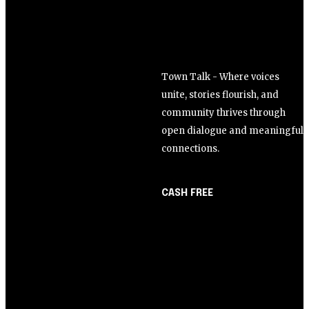
Town Talk - Where voices
unite, stories flourish, and
community thrives through
open dialogue and meaningful
connections.
CASH FREE
About Us
Opinião
Partner with Us
Juros altos ou inflação
Careers
alta? A queda de braço
Contact us
entre BC e governo!