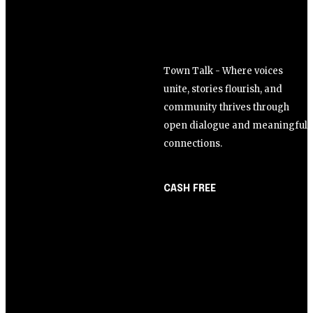
Town Talk - Where voices
unite, stories flourish, and
community thrives through
open dialogue and meaningful
connections.
CASH FREE
About Us
Opinião
Partner with Us
Juros altos ou inflação
Careers
alta? A queda de braço
Contact us
entre BC e governo!