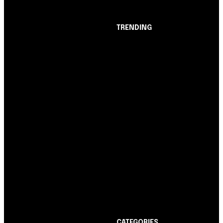
entre BC e governo!
TRENDING
Opinião
Juros altos ou inflação
alta? A queda de braço
entre BC e governo!
Notícias
Nubank amplia
democratização do
crédito e emite 5,7
cartões para brasileiros
Cartão de Crédito
Itaucard Click com
anuidade grátis pode ter
limite de até R$ 10 mil
CATEGORIES