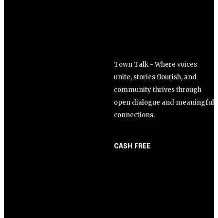
Town Talk - Where voices
unite, stories flourish, and
community thrives through
open dialogue and meaningful
connections.
CASH FREE
About Us
Opinião
Partner with Us
Juros altos ou inflação
Careers
alta? A queda de braço
Contact us