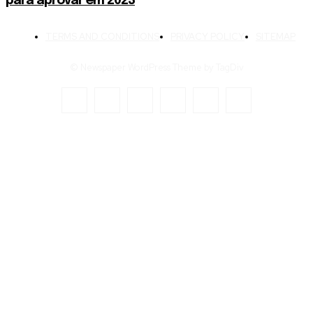
para aprovar em 2023
TERMS AND CONDITIONS
PRIVACY POLICY
SITEMAP
© Newspaper WordPress Theme by TagDiv