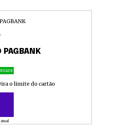
O
O PAGBANK
UIDADE
ra o limite do cartão
atual