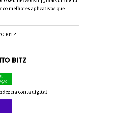
r o seu networking, mais dinheiro
inco melhores aplicativos que
O
TO BITZ
IL
AÇÃO
ender na conta digital