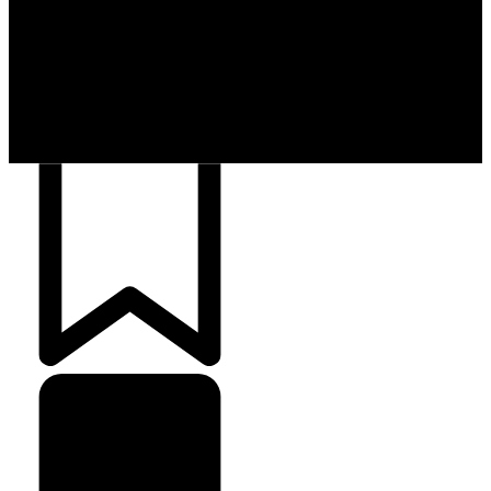
democratização do
Finanças Pessoais
257
crédito e emite 5,7
cartões para brasileiros
Crédito Pessoal
163
Cash Free Recomenda
138