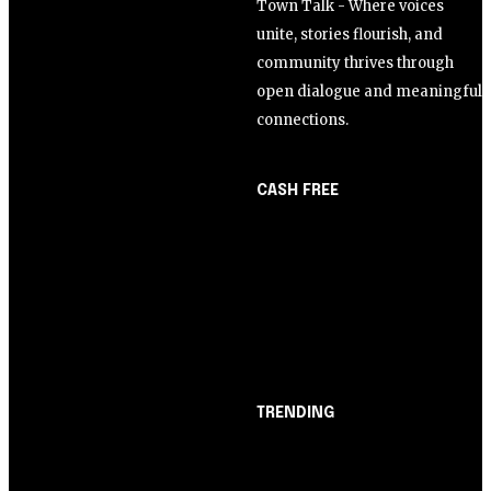
Town Talk - Where voices
unite, stories flourish, and
community thrives through
open dialogue and meaningful
connections.
CASH FREE
About Us
Opinião
Partner with Us
Juros altos ou inflação
Careers
alta? A queda de braço
Contact us
entre BC e governo!
TRENDING
Opinião
Juros altos ou inflação