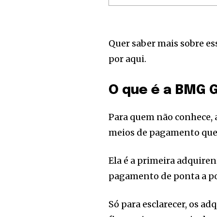
of the conversa
To subscribe, simply enter your e
the subscribe button below. Don'
Quer saber mais sobre e
won't spam your inbox. Your infor
por aqui.
O que é a BMG 
[td_block_social_counter style=”styl
tiktok=”#” manual_count_tiktok=”32214″
tdc_css=”eyJhbGwiOnsibWFyZ2luLWJv
Para quem não conhece, 
meios de pagamento que 
Ela é a primeira adquire
pagamento de ponta a p
Só para esclarecer, os ad