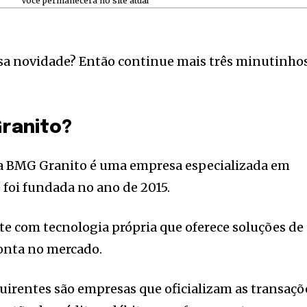
tion.
Você permanecerá no site atual
mail address on our website or click
t worry, we respect your privacy and
ssa novidade? Então continue mais três minutinho
I've read and a
mation is safe with us.
Granito?
e7 td-social-boxed” manual_count_instagram=”32111″ instagram=”#” t
 f_network_font_family=”tt-primary-font_global” f_counters_font_fam
dHRvbSI6IjAiLCJkaXNwbGF5IjoiIn19″]
a BMG Granito é uma empresa especializada em
foi fundada no ano de 2015.
nte com tecnologia própria que oferece soluções de
onta no mercado.
quirentes são empresas que oficializam as transaçõ