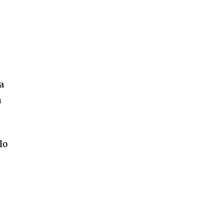
a
m
lo