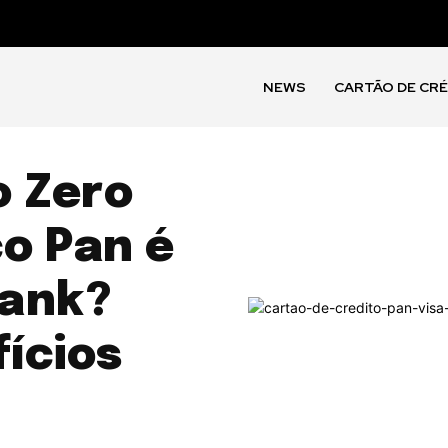
NEWS
CARTÃO DE CR
o Zero
o Pan é
bank?
ícios