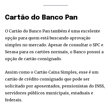
Cartão do Banco Pan
O Cartão do Banco Pan também é uma excelente
opção para quem está buscando aprovação
simples no mercado. Apesar de consultar o SPC e
Serasa para os cartões normais, o Banco possui a
opção de cartão consignado.
Join our community of
SUBSCRIBERS and be part of the
Assim como o Cartão Caixa Simples, esse é um
conversation.
cartão de crédito consignado que pode ser
To subscribe, simply enter your email address on our website
solicitado por aposentados, pensionistas do INSS,
or click the subscribe button below. Don't worry, we respect
servidores públicos municipais, estaduais e
your privacy and won't spam your inbox. Your information is
federais.
safe with us.