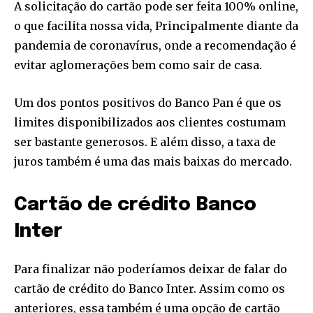
A solicitação do cartão pode ser feita 100% online,
o que facilita nossa vida, Principalmente diante da
pandemia de coronavírus, onde a recomendação é
SUBSCRIBE
evitar aglomerações bem como sair de casa.
I've read and accept the
Privacy Policy
.
Um dos pontos positivos do Banco Pan é que os
limites disponibilizados aos clientes costumam
[td_block_social_counter style=”style7 td-social-boxed”
manual_count_instagram=”32111″ instagram=”#” twitch=”#”
ser bastante generosos. E além disso, a taxa de
manual_count_twitch=”11243″ tiktok=”#”
juros também é uma das mais baixas do mercado.
manual_count_tiktok=”32214″ f_network_font_family=”tt-
primary-font_global” f_counters_font_family=”tt-primary-
font_global”
Cartão de crédito Banco
tdc_css=”eyJhbGwiOnsibWFyZ2luLWJvdHRvbSI6IjAiLCJkaXNwbGF
Inter
Para finalizar não poderíamos deixar de falar do
cartão de crédito do Banco Inter. Assim como os
anteriores, essa também é uma opção de cartão