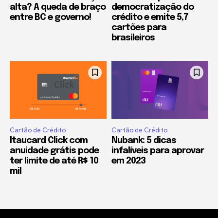
alta? A queda de braço
democratização do
entre BC e governo!
crédito e emite 5,7
cartões para
brasileiros
Cartão de Crédito
Cartão de Crédito
Itaucard Click com
Nubank: 5 dicas
anuidade grátis pode
infalíveis para aprovar
ter limite de até R$ 10
em 2023
mil