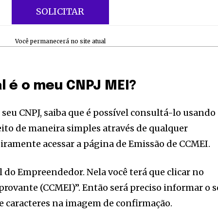
SOLICITAR
Você permanecerá no site atual
l é o meu CNPJ MEI?
 seu CNPJ, saiba que é possível consultá-lo usando
feito de maneira simples através de qualquer
iramente acessar a página de Emissão de CCMEI.
l do Empreendedor. Nela você terá que clicar no
nity of
rovante (CCMEI)”. Então será preciso informar o 
d be part
 e caracteres na imagem de confirmação.