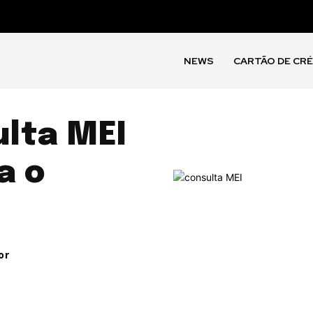
NEWS
CARTÃO DE CR
lta MEI
a o
or