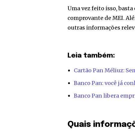
of the conversa
Uma vez feito isso, basta
To subscribe, simply enter your e
comprovante de MEI. Al
the subscribe button below. Don'
outras informações relev
won't spam your inbox. Your infor
Leia também:
[td_block_social_counter style=”styl
tiktok=”#” manual_count_tiktok=”32214″
tdc_css=”eyJhbGwiOnsibWFyZ2luLWJv
Cartão Pan Méliuz: Se
Banco Pan: você já con
Banco Pan libera empré
Quais informaç