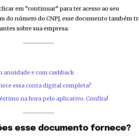
tion.
 clicar em “continuar” para ter acesso ao seu
mail address on our website or click
ém do número do CNPJ, esse documento também tr
t worry, we respect your privacy and
I've read and a
antes sobre sua empresa.
mation is safe with us.
e7 td-social-boxed” manual_count_instagram=”32111″ instagram=”#” t
 f_network_font_family=”tt-primary-font_global” f_counters_font_fam
dHRvbSI6IjAiLCJkaXNwbGF5IjoiIn19″]
m anuidade e com cashback
hece essa conta digital completa?
stimo na hora pelo aplicativo. Confira!
ões esse documento fornece?