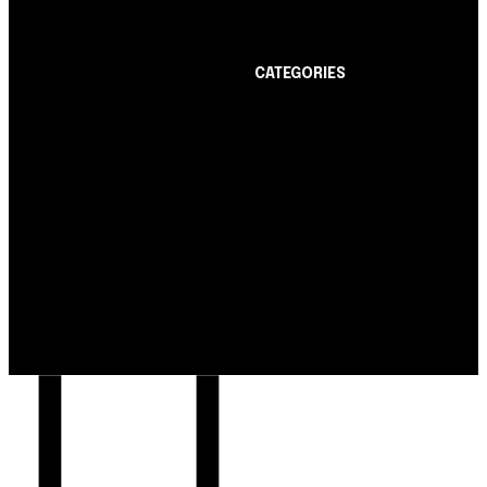
limite de até R$ 10 mil
CATEGORIES
Notícias
1178
Cartão de Crédito
892
Notícias
Dicas
443
Nubank amplia
Conta Digital
311
democratização do
Finanças Pessoais
257
crédito e emite 5,7
cartões para brasileiros
Crédito Pessoal
163
Cash Free Recomenda
138