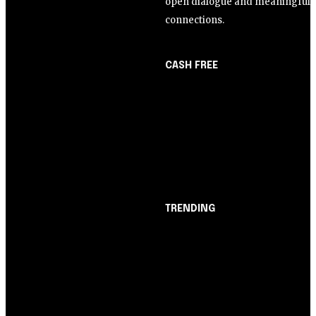
open dialogue and meaningful
connections.
CASH FREE
About Us
Opinião
Partner with Us
Juros altos ou inflação
Careers
alta? A queda de braço
Contact us
entre BC e governo!
TRENDING
Opinião
Juros altos ou inflação
alta? A queda de braço
entre BC e governo!
Notícias